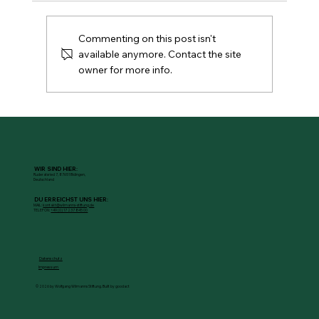
Commenting on this post isn't
available anymore. Contact the site
owner for more info.
Gesünder essen wollen viele – warum
Veränderung trotzdem so schwer ist
WIR SIND HIER:
Ruderatsried 7, 87651 Bidingen,
Deutschland
DU ERREICHST UNS HIER:
MAIL:
kontakt@wilmanns-stiftung.de
TELEFON:
+49 (0) 17 237 845 00
Datenschutz
Impressum
© 2026 by Wolfgang Wilmanns Stiftung. Built by goodact