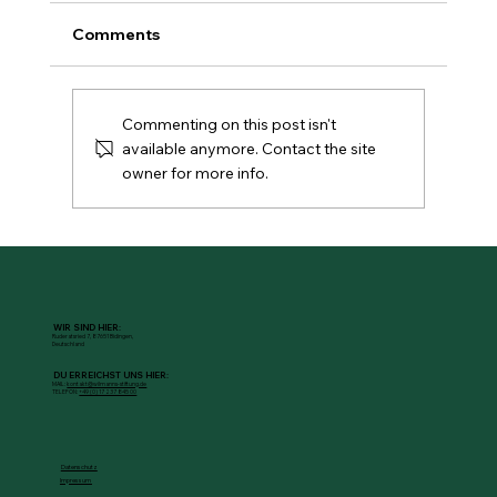
Comments
Commenting on this post isn't
available anymore. Contact the site
owner for more info.
Fisch als Gamechanger – warum er
dein Essen (und deinen Alltag)
smarter machen kann
WIR SIND HIER:
Ruderatsried 7, 87651 Bidingen,
Deutschland
DU ERREICHST UNS HIER:
MAIL:
kontakt@wilmanns-stiftung.de
TELEFON:
+49 (0) 17 237 845 00
Datenschutz
Impressum