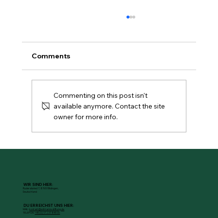
Comments
Commenting on this post isn't
available anymore. Contact the site
owner for more info.
Vollkorn-Fladen-Pizzen mit weißer
Bohnencreme
WIR SIND HIER:
Ruderatsried 7, 87651 Bidingen,
Deutschland
DU ERREICHST UNS HIER:
MAIL:
kontakt@wilmanns-stiftung.de
TELEFON:
+49 (0) 17 237 845 00