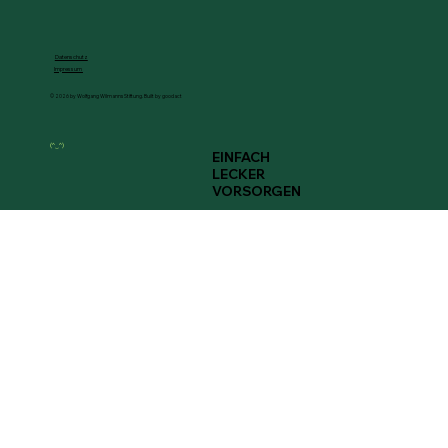
Datenschutz
Impressum
© 2026 by Wolfgang Wilmanns Stiftung. Built by goodact
(^‿^)
EINFACH
LECKER
VORSORGEN