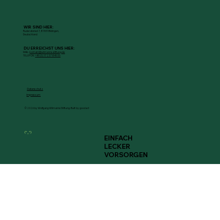
WIR SIND HIER:
Ruderatsried 7, 87651 Bidingen,
Deutschland
DU ERREICHST UNS HIER:
MAIL:
kontakt@wilmanns-stiftung.de
TELEFON:
+49 (0) 17 237 845 00
Datenschutz
Impressum
© 2026 by Wolfgang Wilmanns Stiftung. Built by goodact
(^‿^)
EINFACH
LECKER
VORSORGEN