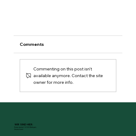
Comments
Commenting on this post isn't
available anymore. Contact the site
owner for more info.
Bruschetta mit Forelle und Tomatenvielfalt
WIR SIND HIER:
Ruderatsried 7, 87651 Bidingen,
Deutschland