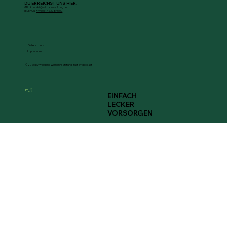
DU ERREICHST UNS HIER:
MAIL:
kontakt@wilmanns-stiftung.de
TELEFON:
+49 (0) 17 237 845 00
Datenschutz
Impressum
© 2026 by Wolfgang Wilmanns Stiftung. Built by goodact
(^‿^)
EINFACH
LECKER
VORSORGEN