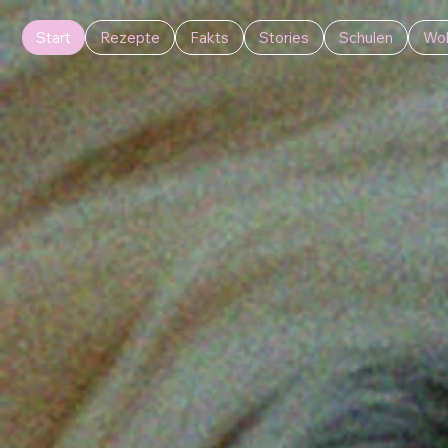
Start
Rezepte
Fakts
Stories
Schulen
Wol