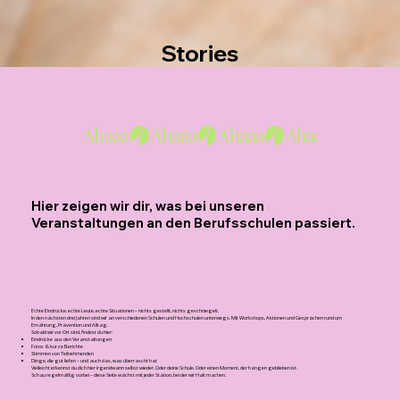
Stories
Ahaaa
Hier zeigen wir dir, was bei unseren
Veranstaltungen an den Berufsschulen passiert.
Echte Eindrücke, echte Leute, echte Situationen – nichts gestellt, nichts geschniegelt.
In den nächsten drei Jahren sind wir an verschiedenen Schulen und Hochschulen unterwegs. Mit Workshops, Aktionen und Gesprächen rund um
Ernährung, Prävention und Alltag.
Sobald wir vor Ort sind, findest du hier:
Eindrücke aus den Veranstaltungen
Fotos & kurze Berichte
Stimmen von Teilnehmenden
Dinge, die gut liefen – und auch das, was überrascht hat
Vielleicht erkennst du dich hier irgendwann selbst wieder. Oder deine Schule. Oder einen Moment, der hängen geblieben ist.
Schau regelmäßig vorbei – diese Seite wächst mit jeder Station, bei der wir Halt machen.