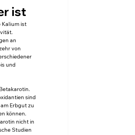
 ist 
Kalium ist 
vität.
gen an 
zehr von 
erschiedener 
is und 
Betakarotin. 
xidantien sind 
 am Erbgut zu 
en können. 
rotin nicht in 
sche Studien 