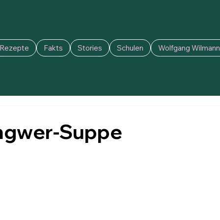
Rezepte
Fakts
Stories
Schulen
Wolfgang Wilmanns
Ingwer-Suppe