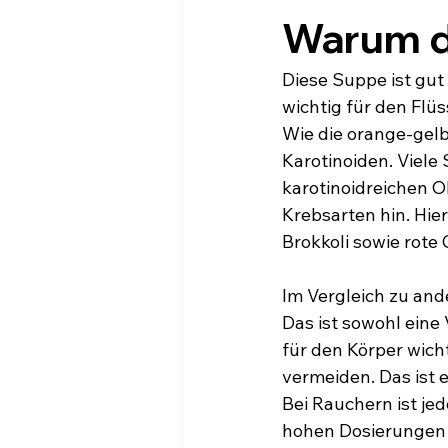
Warum da
Diese Suppe ist gut
wichtig für den Flü
Wie die orange-gelb
Karotinoiden. Viele
karotinoidreichen O
Krebsarten hin. Hie
Brokkoli sowie rote
Im Vergleich zu and
Das ist sowohl eine 
für den Körper wich
vermeiden. Das ist 
Bei Rauchern ist je
hohen Dosierungen 