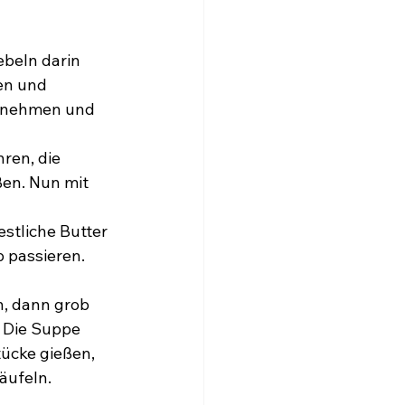
ebeln darin 
en und 
usnehmen und 
ren, die 
en. Nun mit 
stliche Butter 
 passieren. 
n, dann grob 
. Die Suppe 
ücke gießen, 
äufeln.