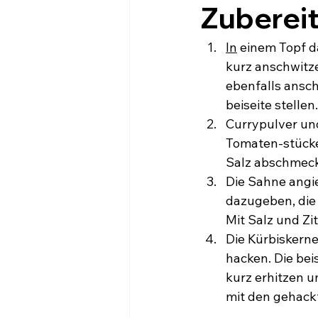
Zubereit
In
 einem Topf d
kurz anschwitz
ebenfalls ansc
beiseite stellen.
Currypulver und
Tomaten-stücke
Salz abschmecke
Die Sahne angie
dazugeben, die 
Mit Salz und Z
Die Kürbiskerne
hacken. Die beis
kurz erhitzen 
mit den gehack