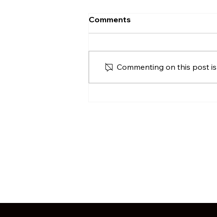
Comments
Commenting on this post isn
Crunch-Bowl mit
Ofenkichererbsen &
Karotten-Ingwer-Orangen-
Sauce