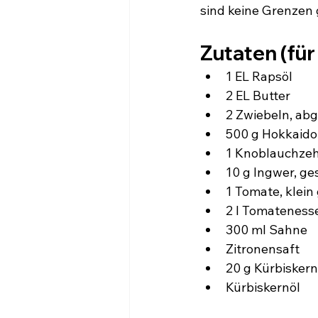
sind keine Grenzen 
Zutaten (für
1 EL Rapsöl 
2 EL Butter
2 Zwiebeln, ab
500 g Hokkaido-
1 Knoblauchzeh
10 g Ingwer, ge
1 Tomate, klein
2 l Tomatenesse
300 ml Sahne
Zitronensaft
20 g Kürbisker
Kürbiskernöl