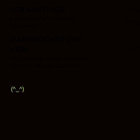
WIR SIND HIER:
Date
Ruderatsried 7, 87651 Bidingen,
Impr
Deutschland
DU ERREICHST UNS
HIER:
© 2026
MAIL:
kontakt@wilmanns-stiftung.de
TELEFON:
+49 (0) 17 237 845 00
(^‿^)