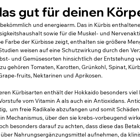
s gut für deinen Körper
 bekömmlich und energiearm. Das in Kürbis enthaltene 
ssigkeitshaushalt sowie für die Muskel- und Nervenakti
e Farbe der Kürbisse zeigt, enthalten sie größere Men
 Studien weisen auf eine Schutzwirkung durch den Ver
bst- und Gemüsesorten hinsichtlich der Entstehung v
rzu gehören Tomaten, Karotten, Grünkohl, Spinat, Kürb
 Grape-fruits, Nektarinen und Aprikosen.
eren Kürbisarten enthält der Hokkaido besonders viel 
Vorstufe vom Vitamin A als auch ein Antioxidans. Antio
tig,  um freie Radikale abzufangen und somit Schäden
ein Mechanismus, über den sie krebs-vorbeugend wirk
doch besonders darauf zu achten, dass diese das Betaka
über Nahrungsergänzungsmittel aufnehmen, da klini