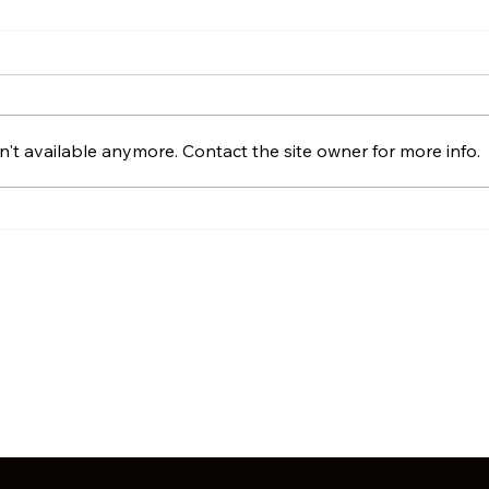
't available anymore. Contact the site owner for more info.
Vollkorn-Fladen-Pizzen mit
(Süß
weißer Bohnencreme
Bohn
& Pa
(veg