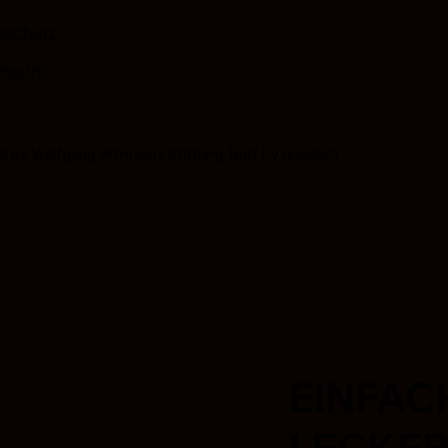
nschutz
essum
 by Wolfgang Wilmanns Stiftung. Built by goodact
EINFAC