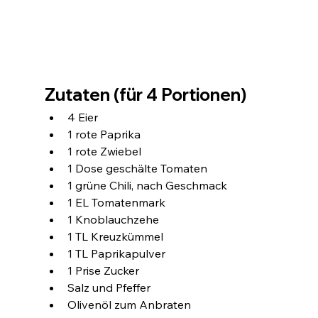
Zutaten (für 4 Portionen)
4 Eier
1 rote Paprika
1 rote Zwiebel
1 Dose geschälte Tomaten 
1 grüne Chili, nach Geschmack
1 EL Tomatenmark
1 Knoblauchzehe
1 TL Kreuzkümmel
1 TL Paprikapulver
1 Prise Zucker
Salz und Pfeffer
Olivenöl zum Anbraten