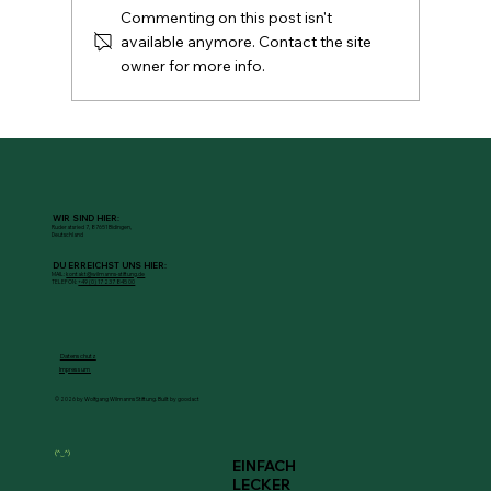
Commenting on this post isn't
available anymore. Contact the site
owner for more info.
Vollkorn-Fladen-Pizzen mit weißer
Bohnencreme
WIR SIND HIER:
Ruderatsried 7, 87651 Bidingen,
Deutschland
DU ERREICHST UNS HIER:
MAIL:
kontakt@wilmanns-stiftung.de
TELEFON:
+49 (0) 17 237 845 00
Datenschutz
Impressum
© 2026 by Wolfgang Wilmanns Stiftung. Built by goodact
(^‿^)
EINFACH
LECKER